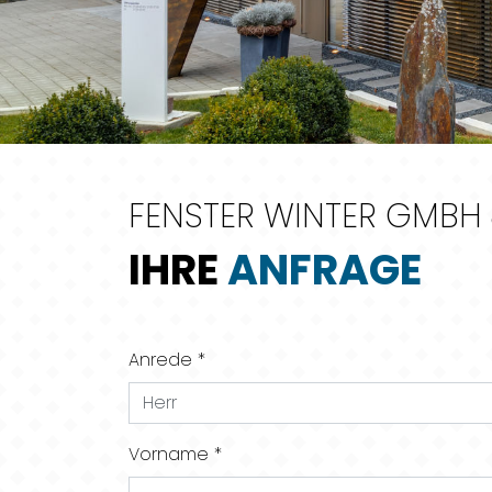
FENSTER WINTER GMBH
IHRE
ANFRAGE
If you
Anrede *
are a
human,
ignore
Vorname *
this
field